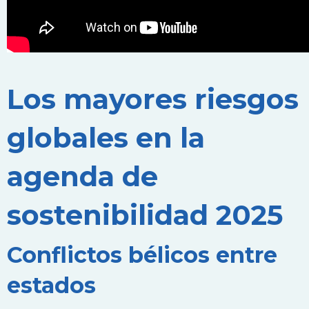
Los mayores riesgos
globales en la
agenda de
sostenibilidad 2025
Conflictos bélicos entre
estados