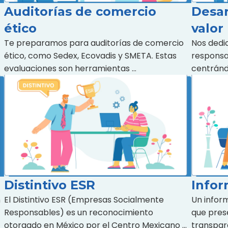
Auditorías de comercio
Desar
ético
valor
Te preparamos para auditorías de comercio
Nos dedic
ético, como Sedex, Ecovadis y SMETA. Estas
responsa
evaluaciones son herramientas …
centránd
Distintivo ESR
Infor
n
El Distintivo ESR (Empresas Socialmente
Un infor
Responsables) es un reconocimiento
que pres
otorgado en México por el Centro Mexicano …
transpare